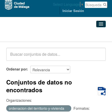
Select Language
▼
Iniciar Sesión
Conjuntos de datos
Conjuntos de datos
Organizaciones
Grupos
Ordenar por
Acerca de
Conjuntos de datos no
encontrados
Organizaciones:
ordenacion-del-territorio-y-vivienda
Formatos: