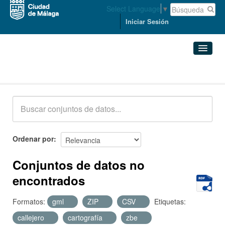
Select Language
▼
Iniciar Sesión
Conjuntos de datos
Conjuntos de datos
Organizaciones
Grupos
Ordenar por
Acerca de
Conjuntos de datos no
encontrados
Formatos:
gml
ZIP
CSV
Etiquetas:
callejero
cartografía
zbe