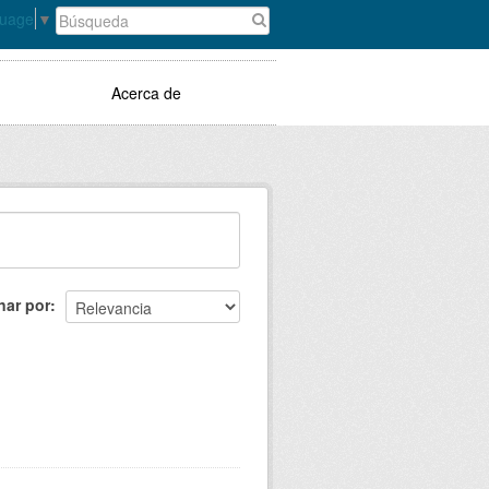
guage
▼
Acerca de
nar por