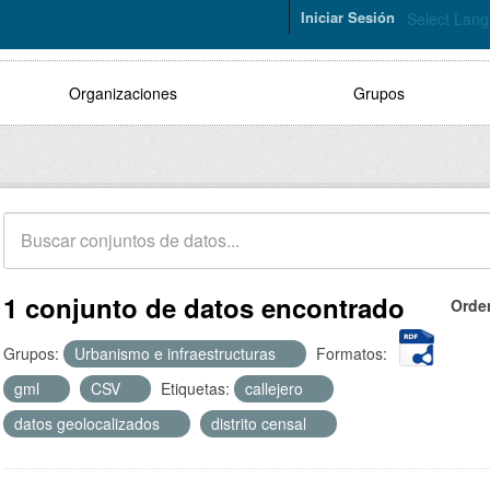
Iniciar Sesión
Select Lan
Organizaciones
Grupos
1 conjunto de datos encontrado
Orde
Grupos:
Urbanismo e infraestructuras
Formatos:
gml
CSV
Etiquetas:
callejero
datos geolocalizados
distrito censal