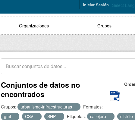
Iniciar Sesión
Select Lan
Organizaciones
Grupos
Conjuntos de datos no
Orde
encontrados
Grupos:
urbanismo-infraestructuras
Formatos:
gml
CSV
SHP
Etiquetas:
callejero
distrito