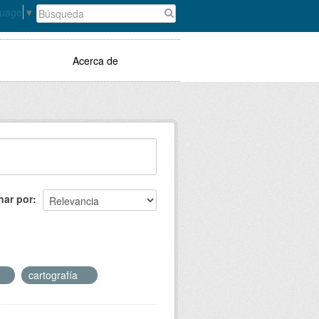
guage
▼
Acerca de
nar por
cartografía