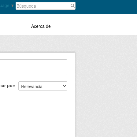
guage
▼
Acerca de
nar por