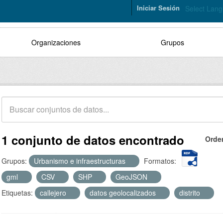
Iniciar Sesión
Select Lan
Organizaciones
Grupos
1 conjunto de datos encontrado
Orde
Grupos:
Urbanismo e infraestructuras
Formatos:
gml
CSV
SHP
GeoJSON
Etiquetas:
callejero
datos geolocalizados
distrito