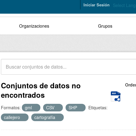
Iniciar Sesión
Select Lan
Organizaciones
Grupos
Conjuntos de datos no
Orde
encontrados
Formatos:
gml
CSV
SHP
Etiquetas:
callejero
cartografía