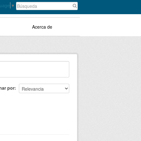
guage
▼
Acerca de
nar por