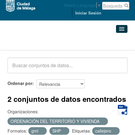
Select Language
▼
Iniciar Sesión
Conjuntos de datos
Conjuntos de datos
Organizaciones
Grupos
Ordenar por
Acerca de
2 conjuntos de datos encontrados
Organizaciones:
ORDENACIÓN DEL TERRITORIO Y VIVIENDA
Formatos:
gml
SHP
Etiquetas:
callejero