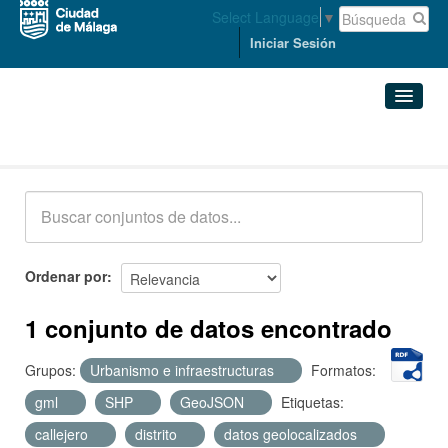
Select Language
▼
Iniciar Sesión
Conjuntos de datos
Conjuntos de datos
Organizaciones
Grupos
Ordenar por
Acerca de
1 conjunto de datos encontrado
Grupos:
Urbanismo e infraestructuras
Formatos:
gml
SHP
GeoJSON
Etiquetas:
callejero
distrito
datos geolocalizados