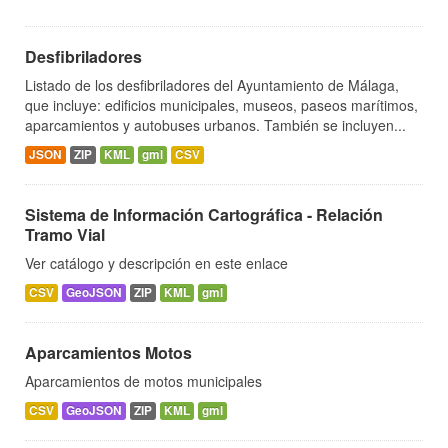
Desfibriladores
Listado de los desfibriladores del Ayuntamiento de Málaga,
que incluye: edificios municipales, museos, paseos marítimos,
aparcamientos y autobuses urbanos. También se incluyen...
JSON
ZIP
KML
gml
CSV
Sistema de Información Cartográfica - Relación
Tramo Vial
Ver catálogo y descripción en este enlace
CSV
GeoJSON
ZIP
KML
gml
Aparcamientos Motos
Aparcamientos de motos municipales
CSV
GeoJSON
ZIP
KML
gml