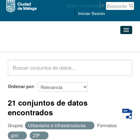
Select Language
▼
Iniciar Sesión
Conjuntos de datos
Conjuntos de datos
Organizaciones
Grupos
Ordenar por
Acerca de
21 conjuntos de datos
encontrados
Grupos:
Urbanismo e infraestructuras
Formatos:
gml
ZIP