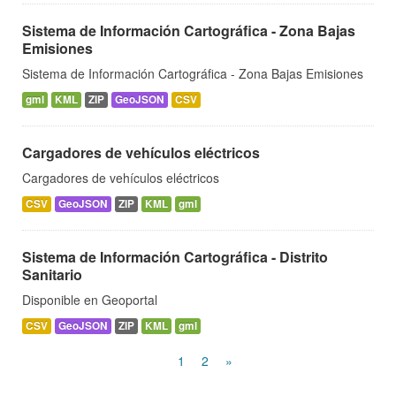
Sistema de Información Cartográfica - Zona Bajas
Emisiones
Sistema de Información Cartográfica - Zona Bajas Emisiones
gml
KML
ZIP
GeoJSON
CSV
Cargadores de vehículos eléctricos
Cargadores de vehículos eléctricos
CSV
GeoJSON
ZIP
KML
gml
Sistema de Información Cartográfica - Distrito
Sanitario
Disponible en Geoportal
CSV
GeoJSON
ZIP
KML
gml
1
2
»