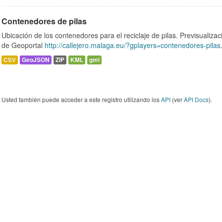
Contenedores de pilas
Ubicación de los contenedores para el reciclaje de pilas. Previsualizac
de Geoportal
http://callejero.malaga.eu/?gplayers=contenedores-pilas
CSV
GeoJSON
ZIP
KML
gml
Usted también puede acceder a este registro utilizando los
API
(ver
API Docs
).