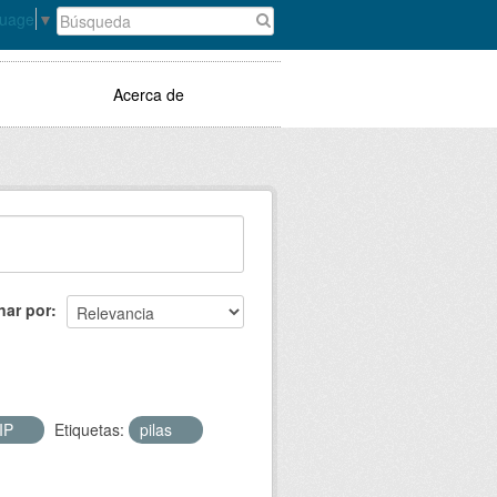
guage
▼
Acerca de
nar por
IP
Etiquetas:
pilas