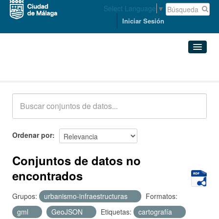
Select Language
▼
Iniciar Sesión
Conjuntos de datos
Conjuntos de datos
Organizaciones
Grupos
Ordenar por
Acerca de
Conjuntos de datos no
encontrados
Grupos:
urbanismo-infraestructuras
Formatos:
gml
GeoJSON
Etiquetas:
cartografía