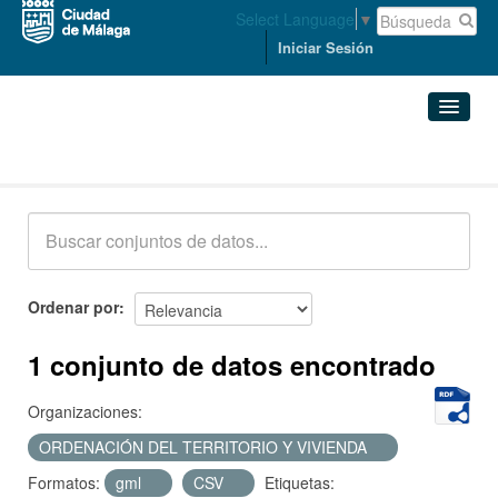
Select Language
▼
Iniciar Sesión
Conjuntos de datos
Conjuntos de datos
Organizaciones
Grupos
Ordenar por
Acerca de
1 conjunto de datos encontrado
Organizaciones:
ORDENACIÓN DEL TERRITORIO Y VIVIENDA
Formatos:
gml
CSV
Etiquetas: