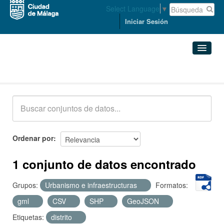
Select Language
▼
Iniciar Sesión
Conjuntos de datos
Conjuntos de datos
Organizaciones
Grupos
Ordenar por
Acerca de
1 conjunto de datos encontrado
Grupos:
Urbanismo e infraestructuras
Formatos:
gml
CSV
SHP
GeoJSON
Etiquetas:
distrito