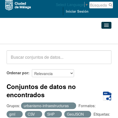
Select Language
▼
Iniciar Sesión
Conjuntos de datos
Conjuntos de datos
Organizaciones
Grupos
Ordenar por
Acerca de
Conjuntos de datos no
encontrados
Grupos:
urbanismo-infraestructuras
Formatos:
gml
CSV
SHP
GeoJSON
Etiquetas: