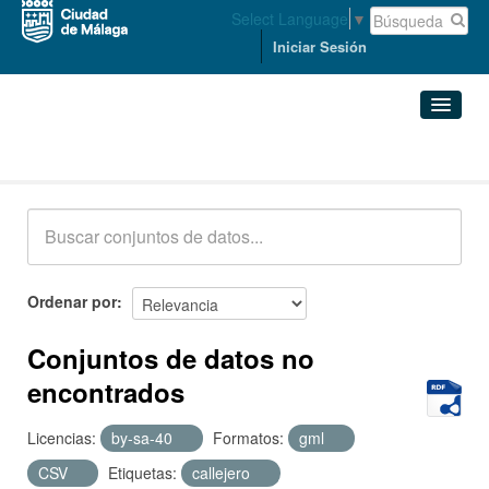
Select Language
▼
Iniciar Sesión
Conjuntos de datos
Conjuntos de datos
Organizaciones
Grupos
Ordenar por
Acerca de
Conjuntos de datos no
encontrados
Licencias:
by-sa-40
Formatos:
gml
CSV
Etiquetas:
callejero