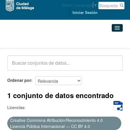
Select Language
▼
Iniciar Sesión
Conjuntos de datos
Conjuntos de datos
Organizaciones
Grupos
Ordenar por
Acerca de
1 conjunto de datos encontrado
Licencias:
Creative Commons Atribución/Reconocimiento 4.0
Licencia Pública Internacional — CC BY 4.0