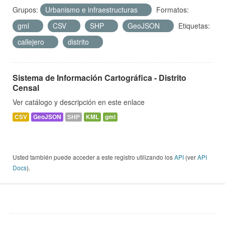
Grupos:
Urbanismo e infraestructuras
Formatos:
gml
CSV
SHP
GeoJSON
Etiquetas:
callejero
distrito
Sistema de Información Cartográfica - Distrito
Censal
Ver catálogo y descripción en este enlace
CSV
GeoJSON
SHP
KML
gml
Usted también puede acceder a este registro utilizando los
API
(ver
API
Docs
).