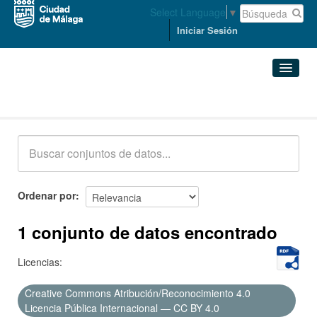
Select Language
▼
Iniciar Sesión
Conjuntos de datos
Conjuntos de datos
Organizaciones
Grupos
Ordenar por
Acerca de
1 conjunto de datos encontrado
Licencias:
Creative Commons Atribución/Reconocimiento 4.0
Licencia Pública Internacional — CC BY 4.0