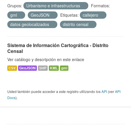
Grupos:
Urbanismo e infraestructuras
Formatos:
gml
GeoJSON
Etiquetas:
callejero
datos geolocalizados
distrito censal
Sistema de Información Cartográfica - Distrito
Censal
Ver catálogo y descripción en este enlace
CSV
GeoJSON
SHP
KML
gml
Usted también puede acceder a este registro utilizando los
API
(ver
API
Docs
).