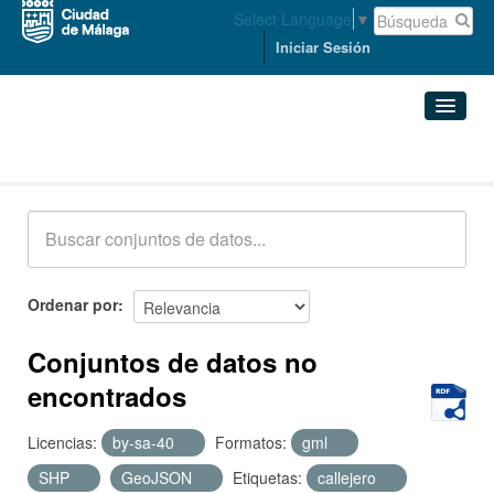
Select Language
▼
Iniciar Sesión
Conjuntos de datos
Conjuntos de datos
Organizaciones
Grupos
Ordenar por
Acerca de
Conjuntos de datos no
encontrados
Licencias:
by-sa-40
Formatos:
gml
SHP
GeoJSON
Etiquetas:
callejero