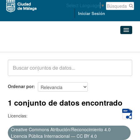
Select Language
▼
Iniciar Sesión
Conjuntos de datos
Conjuntos de datos
Organizaciones
Grupos
Ordenar por
Acerca de
1 conjunto de datos encontrado
Licencias:
Creative Commons Atribución/Reconocimiento 4.0
Licencia Pública Internacional — CC BY 4.0