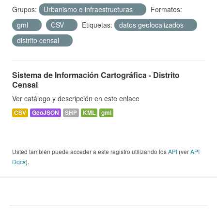
Grupos:
Urbanismo e infraestructuras
Formatos:
gml
CSV
Etiquetas:
datos geolocalizados
distrito censal
Sistema de Información Cartográfica - Distrito
Censal
Ver catálogo y descripción en este enlace
CSV
GeoJSON
SHP
KML
gml
Usted también puede acceder a este registro utilizando los
API
(ver
API
Docs
).