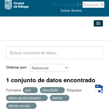
Select Language
▼
Iniciar Sesión
Conjuntos de datos
Conjuntos de datos
Organizaciones
Grupos
Ordenar por
Acerca de
1 conjunto de datos encontrado
Formatos:
gml
GeoJSON
Etiquetas:
datos geolocalizados
distrito
distrito censal