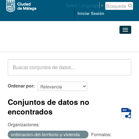
Select Language
▼
Iniciar Sesión
Conjuntos de datos
Conjuntos de datos
Organizaciones
Grupos
Ordenar por
Acerca de
Conjuntos de datos no
encontrados
Organizaciones:
ordenacion-del-territorio-y-vivienda
Formatos: