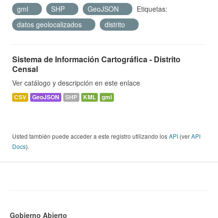
gml
SHP
GeoJSON
Etiquetas:
datos geolocalizados
distrito
Sistema de Información Cartográfica - Distrito
Censal
Ver catálogo y descripción en este enlace
CSV
GeoJSON
SHP
KML
gml
Usted también puede acceder a este registro utilizando los
API
(ver
API
Docs
).
Gobierno Abierto