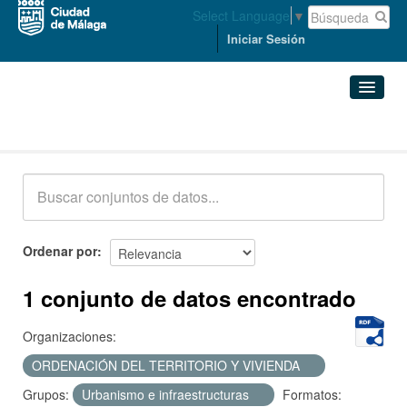
Select Language
▼
Iniciar Sesión
Conjuntos de datos
Conjuntos de datos
Organizaciones
Grupos
Ordenar por
Acerca de
1 conjunto de datos encontrado
Organizaciones:
ORDENACIÓN DEL TERRITORIO Y VIVIENDA
Grupos:
Urbanismo e infraestructuras
Formatos: