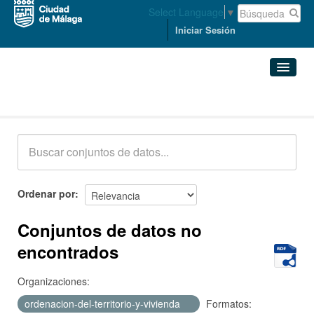
Select Language
▼
Iniciar Sesión
Conjuntos de datos
Conjuntos de datos
Organizaciones
Grupos
Ordenar por
Acerca de
Conjuntos de datos no
encontrados
Organizaciones:
ordenacion-del-territorio-y-vivienda
Formatos: