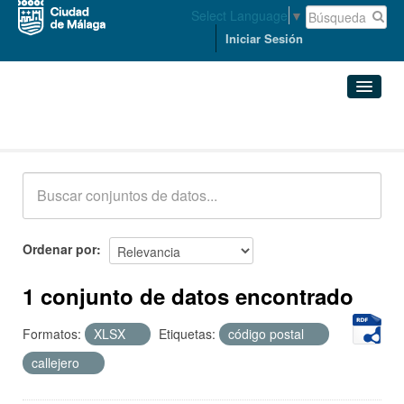
Select Language
▼
Iniciar Sesión
Conjuntos de datos
Conjuntos de datos
Organizaciones
Grupos
Ordenar por
Acerca de
1 conjunto de datos encontrado
Formatos:
XLSX
Etiquetas:
código postal
callejero