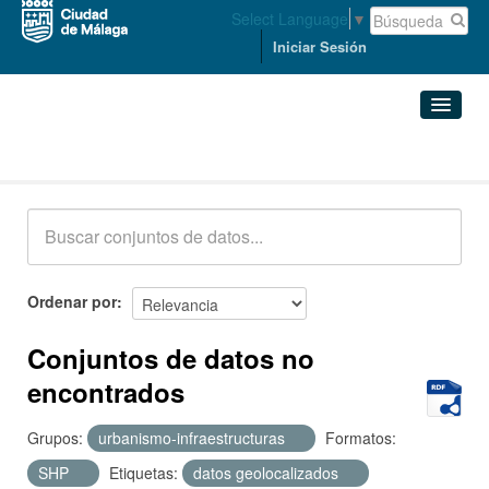
Select Language
▼
Iniciar Sesión
Conjuntos de datos
Conjuntos de datos
Organizaciones
Grupos
Ordenar por
Acerca de
Conjuntos de datos no
encontrados
Grupos:
urbanismo-infraestructuras
Formatos:
SHP
Etiquetas:
datos geolocalizados