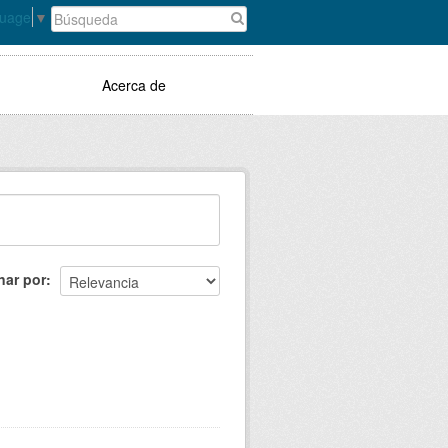
guage
▼
Acerca de
nar por