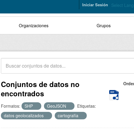
Iniciar Sesión
Select Lan
Organizaciones
Grupos
Conjuntos de datos no
Orde
encontrados
Formatos:
SHP
GeoJSON
Etiquetas:
datos geolocalizados
cartografía