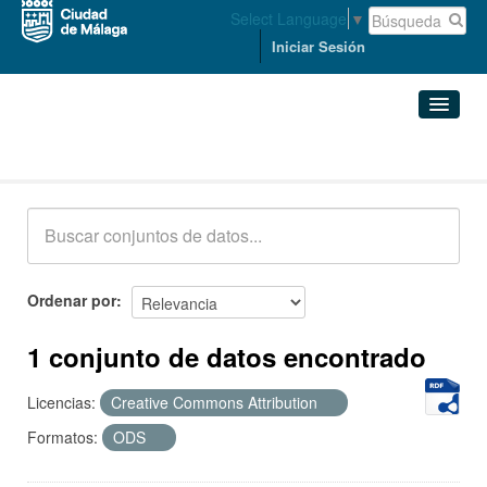
Select Language
▼
Iniciar Sesión
Conjuntos de datos
Conjuntos de datos
Organizaciones
Grupos
Ordenar por
Acerca de
1 conjunto de datos encontrado
Licencias:
Creative Commons Attribution
Formatos:
ODS