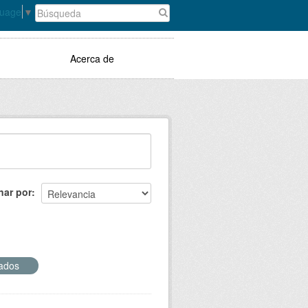
guage
▼
Acerca de
nar por
zados