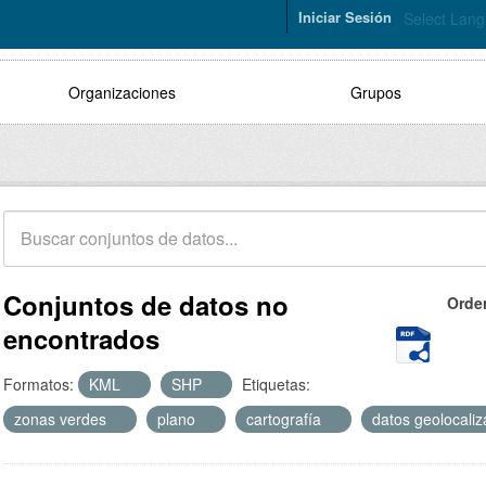
Iniciar Sesión
Select Lan
Organizaciones
Grupos
Conjuntos de datos no
Orde
encontrados
Formatos:
KML
SHP
Etiquetas:
zonas verdes
plano
cartografía
datos geolocali