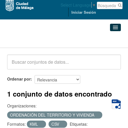
Select Language
▼
Iniciar Sesión
Conjuntos de datos
Conjuntos de datos
Organizaciones
Grupos
Ordenar por
Acerca de
1 conjunto de datos encontrado
Organizaciones:
ORDENACIÓN DEL TERRITORIO Y VIVIENDA
Formatos:
KML
CSV
Etiquetas: