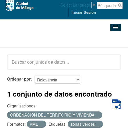
Select Language
▼
Iniciar Sesión
Conjuntos de datos
Conjuntos de datos
Organizaciones
Grupos
Ordenar por
Acerca de
1 conjunto de datos encontrado
Organizaciones:
ORDENACIÓN DEL TERRITORIO Y VIVIENDA
Formatos:
KML
Etiquetas:
zonas verdes