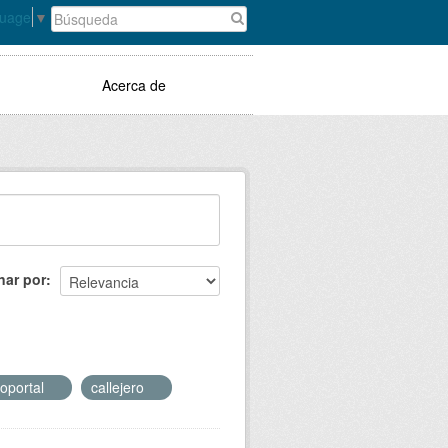
guage
▼
Acerca de
nar por
oportal
callejero