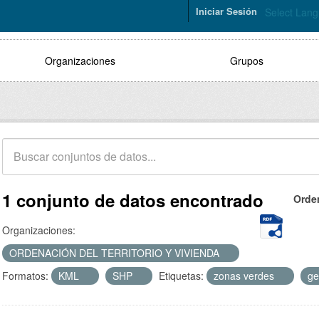
Iniciar Sesión
Select Lan
Organizaciones
Grupos
1 conjunto de datos encontrado
Orde
Organizaciones:
ORDENACIÓN DEL TERRITORIO Y VIVIENDA
Formatos:
KML
SHP
Etiquetas:
zonas verdes
ge