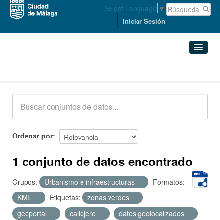
Select Language
▼
Iniciar Sesión
Conjuntos de datos
Conjuntos de datos
Organizaciones
Grupos
Ordenar por
Acerca de
1 conjunto de datos encontrado
Grupos:
Urbanismo e infraestructuras
Formatos:
KML
Etiquetas:
zonas verdes
geoportal
callejero
datos geolocalizados