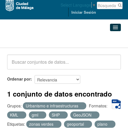
Select Language
▼
Iniciar Sesión
Conjuntos de datos
Conjuntos de datos
Organizaciones
Grupos
Ordenar por
Acerca de
1 conjunto de datos encontrado
Grupos:
Urbanismo e infraestructuras
Formatos:
KML
gml
SHP
GeoJSON
Etiquetas:
zonas verdes
geoportal
plano