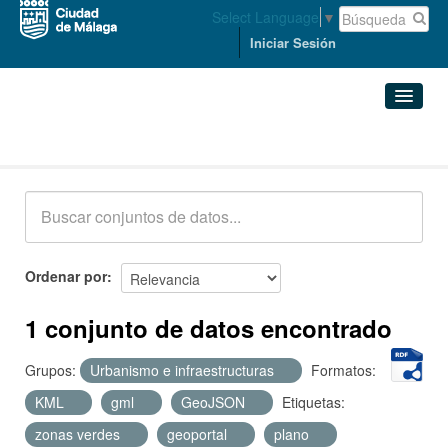
Select Language
▼
Iniciar Sesión
Conjuntos de datos
Conjuntos de datos
Organizaciones
Grupos
Ordenar por
Acerca de
1 conjunto de datos encontrado
Grupos:
Urbanismo e infraestructuras
Formatos:
KML
gml
GeoJSON
Etiquetas:
zonas verdes
geoportal
plano