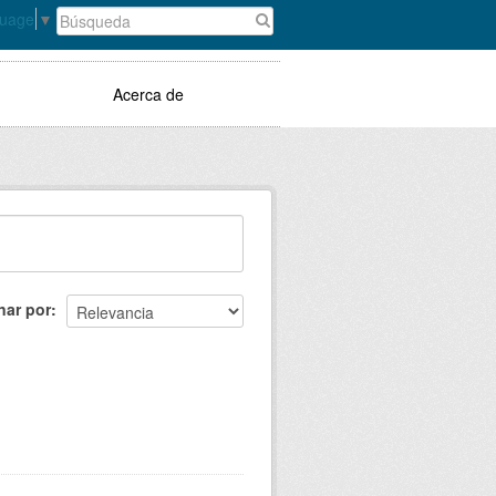
guage
▼
Acerca de
nar por