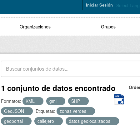
Iniciar Sesión
Select Lan
Organizaciones
Grupos
1 conjunto de datos encontrado
Orde
Formatos:
KML
gml
SHP
GeoJSON
Etiquetas:
zonas verdes
geoportal
callejero
datos geolocalizados