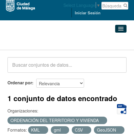
Select Language
▼
Iniciar Sesión
Conjuntos de datos
Conjuntos de datos
Organizaciones
Grupos
Ordenar por
Acerca de
1 conjunto de datos encontrado
Organizaciones:
ORDENACIÓN DEL TERRITORIO Y VIVIENDA
Formatos:
KML
gml
CSV
GeoJSON