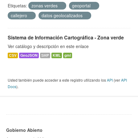
Etiquetas:
zonas verdes
geoportal
callejero
datos geolocalizados
Sistema de Información Cartográfica - Zona verde
Ver catálogo y descripción en este enlace
CSV
GeoJSON
SHP
KML
gml
Usted también puede acceder a este registro utilizando los
API
(ver
API
Docs
).
Gobierno Abierto