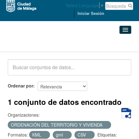
Select Language
▼
Iniciar Sesión
Conjuntos de datos
Conjuntos de datos
Organizaciones
Grupos
Ordenar por
Acerca de
1 conjunto de datos encontrado
Organizaciones:
ORDENACIÓN DEL TERRITORIO Y VIVIENDA
Formatos:
KML
gml
CSV
Etiquetas: