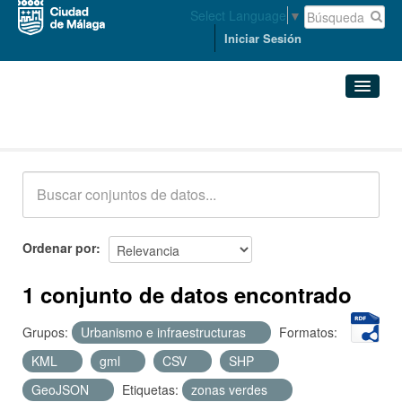
Select Language
▼
Iniciar Sesión
Conjuntos de datos
Conjuntos de datos
Organizaciones
Grupos
Ordenar por
Acerca de
1 conjunto de datos encontrado
Grupos:
Urbanismo e infraestructuras
Formatos:
KML
gml
CSV
SHP
GeoJSON
Etiquetas:
zonas verdes