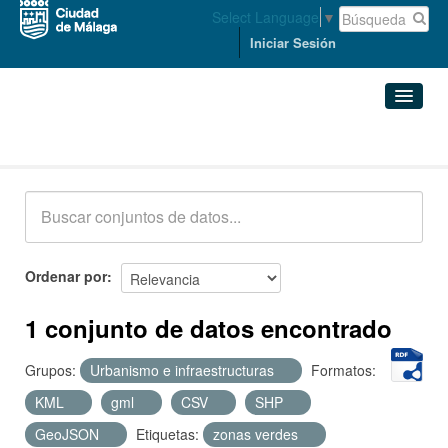
Select Language
▼
Iniciar Sesión
Conjuntos de datos
Conjuntos de datos
Organizaciones
Grupos
Ordenar por
Acerca de
1 conjunto de datos encontrado
Grupos:
Urbanismo e infraestructuras
Formatos:
KML
gml
CSV
SHP
GeoJSON
Etiquetas:
zonas verdes