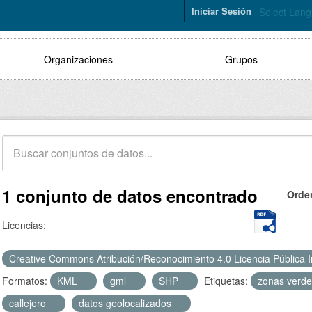
Iniciar Sesión
Select Lan
Organizaciones
Grupos
1 conjunto de datos encontrado
Orde
Licencias:
Creative Commons Atribución/Reconocimiento 4.0 Licencia Pública 
Formatos:
KML
gml
SHP
Etiquetas:
zonas verd
callejero
datos geolocalizados