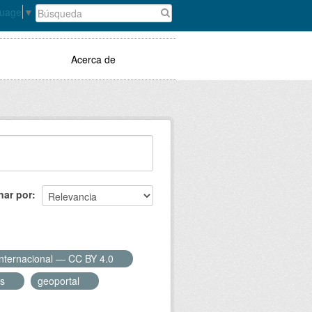
guage
▼
Acerca de
nar por
Internacional — CC BY 4.0
es
geoportal