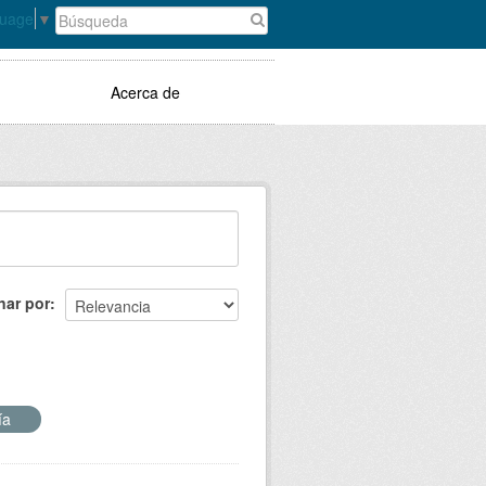
guage
▼
Acerca de
nar por
fía