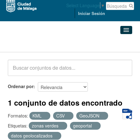
Select Language
▼
Iniciar Sesión
Conjuntos de datos
Conjuntos de datos
Organizaciones
Grupos
Ordenar por
Acerca de
1 conjunto de datos encontrado
Formatos:
KML
CSV
GeoJSON
Etiquetas:
zonas verdes
geoportal
datos geolocalizados