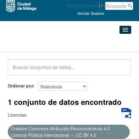
Select Language
▼
Iniciar Sesión
Conjuntos de datos
Conjuntos de datos
Organizaciones
Grupos
Ordenar por
Acerca de
1 conjunto de datos encontrado
Licencias:
Creative Commons Atribución/Reconocimiento 4.0
Licencia Pública Internacional — CC BY 4.0