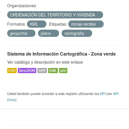
Organizaciones:
ORDENACIÓN DEL TERRITORIO Y VIVIENDA
Formatos:
KML
Etiquetas:
zonas verdes
geoportal
plano
cartografia
Sistema de Información Cartográfica - Zona verde
Ver catálogo y descripción en este enlace
CSV
GeoJSON
SHP
KML
gml
Usted también puede acceder a este registro utilizando los
API
(ver
API
Docs
).