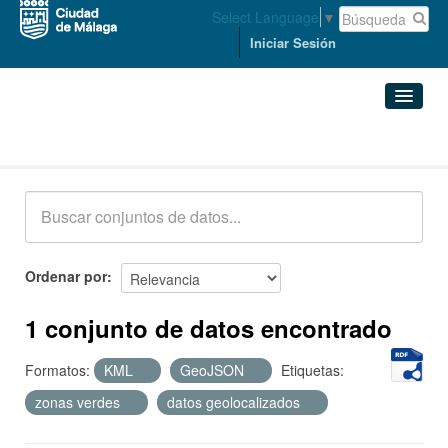
Select Language
▼
Iniciar Sesión
Conjuntos de datos
Conjuntos de datos
Organizaciones
Grupos
Ordenar por
Acerca de
1 conjunto de datos encontrado
Formatos:
KML
GeoJSON
Etiquetas:
zonas verdes
datos geolocalizados