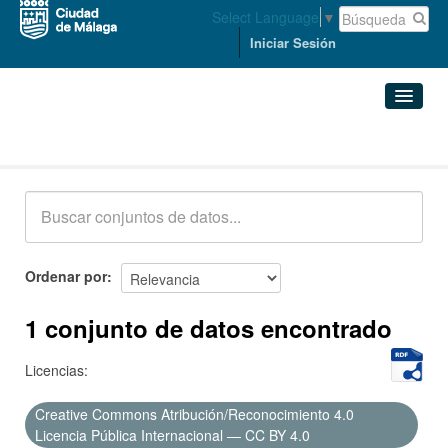
Select Language
▼
Iniciar Sesión
Conjuntos de datos
Conjuntos de datos
Organizaciones
Grupos
Ordenar por
Acerca de
1 conjunto de datos encontrado
Licencias:
Creative Commons Atribución/Reconocimiento 4.0
Licencia Pública Internacional — CC BY 4.0