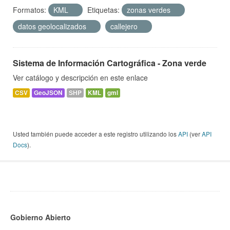
Formatos:
KML
Etiquetas:
zonas verdes
datos geolocalizados
callejero
Sistema de Información Cartográfica - Zona verde
Ver catálogo y descripción en este enlace
CSV
GeoJSON
SHP
KML
gml
Usted también puede acceder a este registro utilizando los
API
(ver
API
Docs
).
Gobierno Abierto