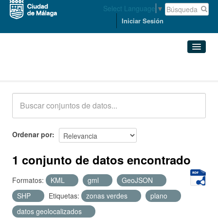
Select Language
▼
Iniciar Sesión
Conjuntos de datos
Conjuntos de datos
Organizaciones
Grupos
Ordenar por
Acerca de
1 conjunto de datos encontrado
Formatos:
KML
gml
GeoJSON
SHP
Etiquetas:
zonas verdes
plano
datos geolocalizados