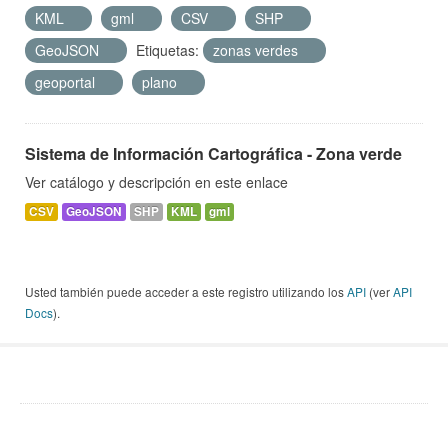
KML
gml
CSV
SHP
GeoJSON
Etiquetas:
zonas verdes
geoportal
plano
Sistema de Información Cartográfica - Zona verde
Ver catálogo y descripción en este enlace
CSV
GeoJSON
SHP
KML
gml
Usted también puede acceder a este registro utilizando los
API
(ver
API
Docs
).