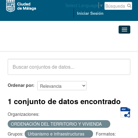
Select Language
▼
Iniciar Sesión
Conjuntos de datos
Conjuntos de datos
Organizaciones
Grupos
Ordenar por
Acerca de
1 conjunto de datos encontrado
Organizaciones:
ORDENACIÓN DEL TERRITORIO Y VIVIENDA
Grupos:
Urbanismo e infraestructuras
Formatos: