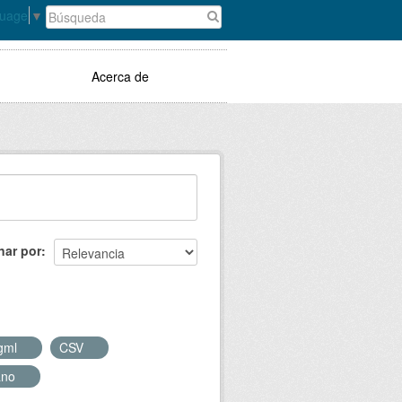
guage
▼
Acerca de
nar por
gml
CSV
ano