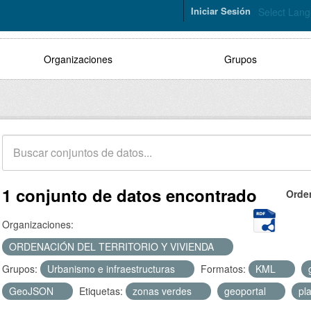
Iniciar Sesión
Select Lan
Organizaciones
Grupos
1 conjunto de datos encontrado
Orde
Organizaciones:
ORDENACIÓN DEL TERRITORIO Y VIVIENDA
Grupos:
Urbanismo e infraestructuras
Formatos:
KML
GeoJSON
Etiquetas:
zonas verdes
geoportal
pl