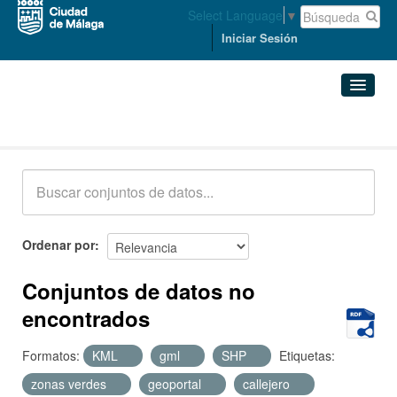
Select Language
▼
Iniciar Sesión
Conjuntos de datos
Conjuntos de datos
Organizaciones
Grupos
Ordenar por
Acerca de
Conjuntos de datos no
encontrados
Formatos:
KML
gml
SHP
Etiquetas:
zonas verdes
geoportal
callejero