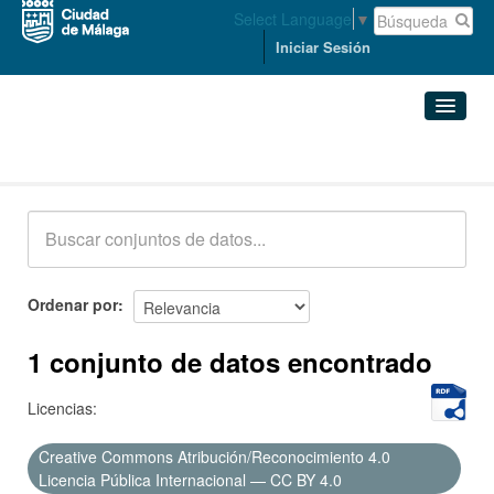
Select Language
▼
Iniciar Sesión
Conjuntos de datos
Conjuntos de datos
Organizaciones
Grupos
Ordenar por
Acerca de
1 conjunto de datos encontrado
Licencias:
Creative Commons Atribución/Reconocimiento 4.0
Licencia Pública Internacional — CC BY 4.0