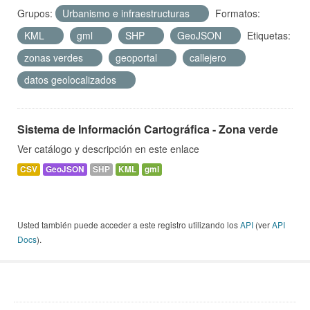
Grupos:
Urbanismo e infraestructuras
Formatos:
KML
gml
SHP
GeoJSON
Etiquetas:
zonas verdes
geoportal
callejero
datos geolocalizados
Sistema de Información Cartográfica - Zona verde
Ver catálogo y descripción en este enlace
CSV
GeoJSON
SHP
KML
gml
Usted también puede acceder a este registro utilizando los
API
(ver
API
Docs
).